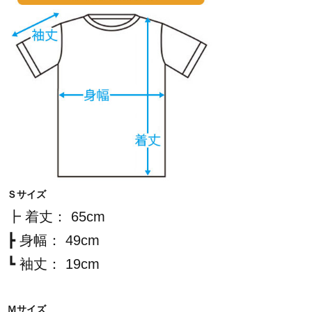
Ｓサイズ
┣ 着丈： 65cm
┣ 身幅： 49cm
┗ 袖丈： 19cm
Ｍサイズ