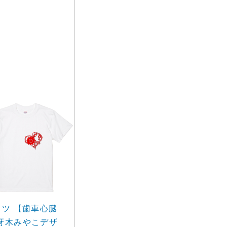
ャツ 【歯車心臓
冴木みやこデザ