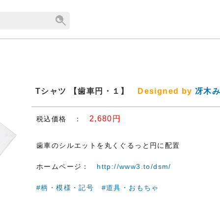
Tシャツ 【歯車円・１】
Designed by
冴木
2,680円
税込価格 ：
歯車のシルエットを丸くぐるっと円に配置
ホームページ：
http://www3.to/dsm/
#柄・模様・記号
#道具・おもちゃ