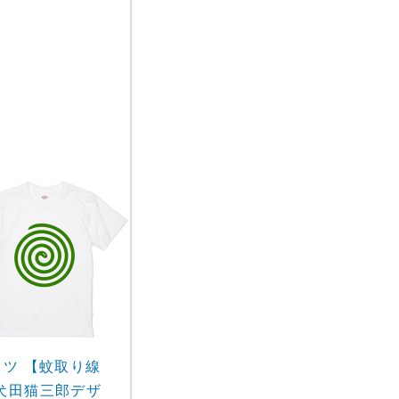
ャツ 【蚊取り線
犬田猫三郎デザ