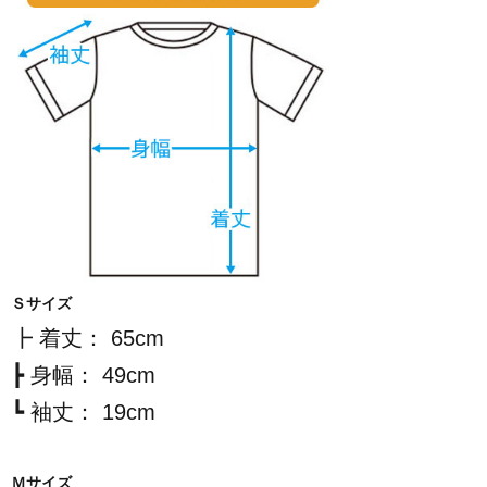
Ｓサイズ
┣ 着丈： 65cm
┣ 身幅： 49cm
┗ 袖丈： 19cm
Ｍサイズ