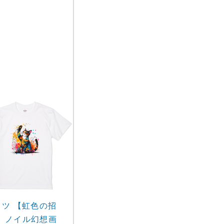
ャツ 【虹色の招
】ノイル幻想画